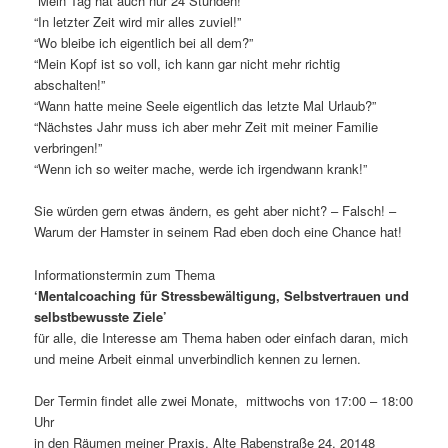
“Mein Tag hat auch nur 24 Stunden!”
“In letzter Zeit wird mir alles zuviel!”
“Wo bleibe ich eigentlich bei all dem?”
“Mein Kopf ist so voll, ich kann gar nicht mehr richtig
abschalten!”
“Wann hatte meine Seele eigentlich das letzte Mal Urlaub?”
“Nächstes Jahr muss ich aber mehr Zeit mit meiner Familie
verbringen!”
“Wenn ich so weiter mache, werde ich irgendwann krank!”
Sie würden gern etwas ändern, es geht aber nicht? – Falsch! –
Warum der Hamster in seinem Rad eben doch eine Chance hat!
Informationstermin zum Thema
‘Mentalcoaching für Stressbewältigung, Selbstvertrauen und
selbstbewusste Ziele’
für alle, die Interesse am Thema haben oder einfach daran, mich
und meine Arbeit einmal unverbindlich kennen zu lernen.
Der Termin findet alle zwei Monate, mittwochs von 17:00 – 18:00
Uhr
in den Räumen meiner Praxis, Alte Rabenstraße 24, 20148